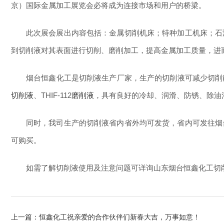
京）国际金属加工展览会必将成为连接市场和用户的桥梁。
此次展会展出内容包括：金属切削机床；特种加工机床；石
到切削液对其表面进行切削、磨削加工，提高金属加工质量，进
烟台恒鑫化工是切削液生产厂家，生产的切削液可减少切削能
切削液
、THIF-112
磨削液
，具有良好的冷却、润滑、防锈、除油
同时，我司生产的切削液省内省外均可发货，省内可发往烟
可购买。
如需了解切削液使用及注意问题可详询山东烟台恒鑫化工切削液
上一篇：
恒鑫化工祝亲爱的合作伙伴们新春大吉，万事如意！