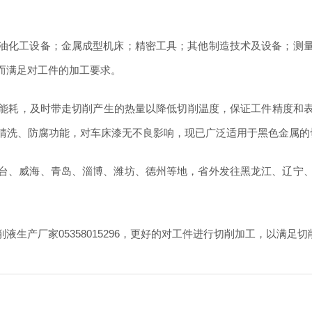
油化工设备；金属成型机床；精密工具；其他制造技术及设备；测
而满足对工件的加工要求。
耗，及时带走切削产生的热量以降低切削温度，保证工件精度和表面质
清洗、防腐功能，对车床漆无不良影响，现已广泛适用于黑色金属的
台、威海、青岛、淄博、潍坊、德州等地，省外发往黑龙江、辽宁
生产厂家05358015296，更好的对工件进行切削加工，以满足